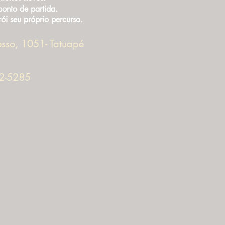
ponto de partida.
rói seu próprio percurso.
sso, 1051- Tatuapé
2-5285